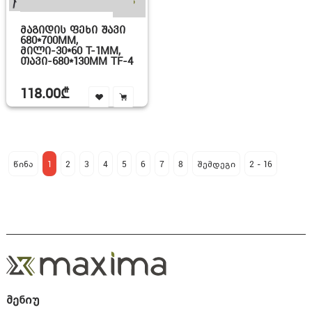
+3
ᲛᲐᲒᲘᲓᲘᲡ ᲤᲔᲮᲘ ᲨᲐᲕᲘ
680*700MM,
ᲛᲘᲚᲘ-30*60 T-1MM,
ᲗᲐᲕᲘ-680*130MM TF-4
118.00₾
წინა
1
2
3
4
5
6
7
8
შემდეგი
2 - 16
მენიუ