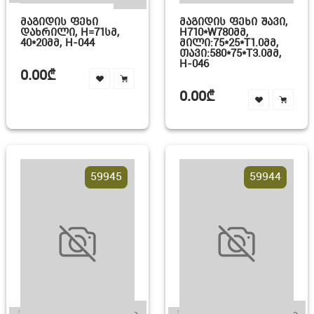
ᲛᲐᲒᲘᲓᲘᲡ ᲤᲔᲮᲘ
ᲛᲐᲒᲘᲓᲘᲡ ᲤᲔᲮᲘ ᲨᲐᲕᲘ,
ᲓᲐᲮᲠᲘᲚᲘ, H=71ᲡᲛ,
H710*W780ᲛᲛ,
40*20ᲛᲛ, H-044
ᲛᲘᲚᲘ:75*25*T1.0ᲛᲛ,
ᲗᲐᲕᲘ:580*75*T3.0ᲛᲛ,
H-046
0.00₾
0.00₾
59945
59944