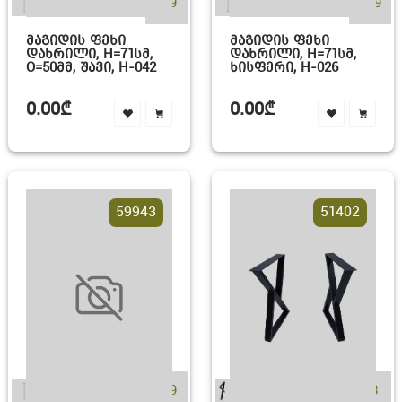
+19
+19
ᲛᲐᲒᲘᲓᲘᲡ ᲤᲔᲮᲘ
ᲛᲐᲒᲘᲓᲘᲡ ᲤᲔᲮᲘ
ᲓᲐᲮᲠᲘᲚᲘ, H=71ᲡᲛ,
ᲓᲐᲮᲠᲘᲚᲘ, H=71ᲡᲛ,
O=50ᲛᲛ, ᲨᲐᲕᲘ, H-042
ᲮᲘᲡᲤᲔᲠᲘ, H-026
0.00₾
0.00₾
59943
51402
+19
+3