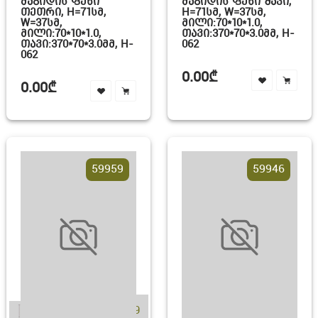
ᲛᲐᲒᲘᲓᲘᲡ ᲤᲔᲮᲘ
ᲛᲐᲒᲘᲓᲘᲡ ᲤᲔᲮᲘ ᲨᲐᲕᲘ,
ᲗᲔᲗᲠᲘ, H=71ᲡᲛ,
H=71ᲡᲛ, W=37ᲡᲛ,
W=37ᲡᲛ,
ᲛᲘᲚᲘ:70*10*1.0,
ᲛᲘᲚᲘ:70*10*1.0,
ᲗᲐᲕᲘ:370*70*3.0ᲛᲛ, H-
ᲗᲐᲕᲘ:370*70*3.0ᲛᲛ, H-
062
062
0.00₾
0.00₾
59959
59946
+19