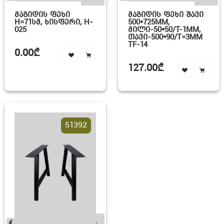
ᲛᲐᲒᲘᲓᲘᲡ ᲤᲔᲮᲘ
ᲛᲐᲒᲘᲓᲘᲡ ᲤᲔᲮᲘ ᲨᲐᲕᲘ
H=71ᲡᲛ, ᲮᲘᲡᲤᲔᲠᲘ, H-
500*725MM,
025
ᲛᲘᲚᲘ-50*50/T-1MM,
ᲗᲐᲕᲘ-500*90/T=3MM
TF-14
0.00₾
127.00₾
51392