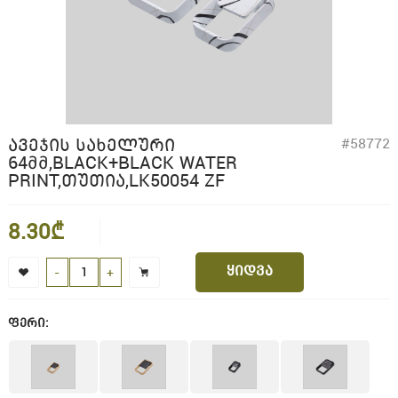
ᲐᲕᲔᲯᲘᲡ ᲡᲐᲮᲔᲚᲣᲠᲘ
#58772
64ᲛᲛ,BLACK+BLACK WATER
PRINT,ᲗᲣᲗᲘᲐ,LK50054 ZF
8.30₾
ყიდვა
-
+
ფერი: