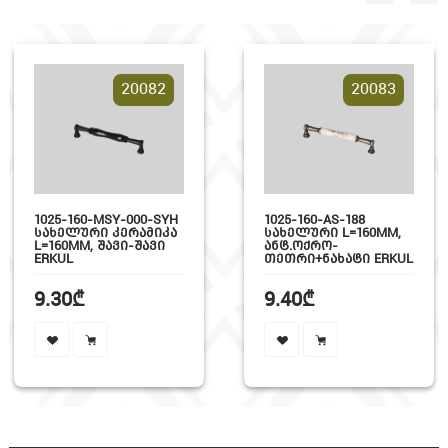
20082
20083
1025-160-MSY-000-SYH
1025-160-AS-188
ᲡᲐᲮᲔᲚᲣᲠᲘ ᲙᲔᲠᲐᲛᲘᲙᲐ
ᲡᲐᲮᲔᲚᲣᲠᲘ L=160MM,
L=160MM, ᲨᲐᲕᲘ-ᲨᲐᲕᲘ
ᲐᲜᲢ.ᲝᲥᲠᲝ-
ERKUL
ᲗᲔᲗᲠᲘ+ᲜᲐᲮᲐᲢᲘ ERKUL
9.30₾
9.40₾