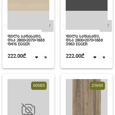
+17
+17
ᲤᲘᲚᲐ ᲡᲐᲤᲐᲡᲐᲓᲔ,
ᲤᲘᲚᲐ ᲡᲐᲤᲐᲡᲐᲓᲔ,
ᲓᲡᲞ 2800*2070*18ᲛᲛ
ᲓᲡᲞ 2800*2070*18ᲛᲛ
Ფ416 EGGER
Უ963 EGGER
222.00₾
222.00₾
60583
21650