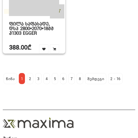
+17
ᲤᲘᲚᲐ ᲡᲐᲤᲐᲡᲐᲓᲔ,
ᲓᲡᲞ 2800*2070*18ᲛᲛ
Ჰ1303 EGGER
388.00₾
წინა
1
2
3
4
5
6
7
8
შემდეგი
2 - 16