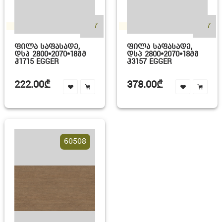
+17
+17
ᲤᲘᲚᲐ ᲡᲐᲤᲐᲡᲐᲓᲔ,
ᲤᲘᲚᲐ ᲡᲐᲤᲐᲡᲐᲓᲔ,
ᲓᲡᲞ 2800*2070*18ᲛᲛ
ᲓᲡᲞ 2800*2070*18ᲛᲛ
Ჰ1715 EGGER
Ჰ3157 EGGER
222.00₾
378.00₾
60508