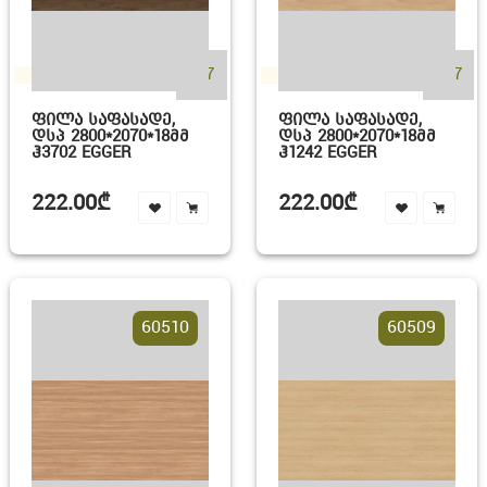
+17
+17
ᲤᲘᲚᲐ ᲡᲐᲤᲐᲡᲐᲓᲔ,
ᲤᲘᲚᲐ ᲡᲐᲤᲐᲡᲐᲓᲔ,
ᲓᲡᲞ 2800*2070*18ᲛᲛ
ᲓᲡᲞ 2800*2070*18ᲛᲛ
Ჰ3702 EGGER
Ჰ1242 EGGER
222.00₾
222.00₾
60510
60509