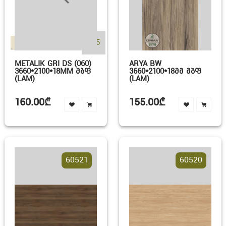
+25
METALIK GRI DS (060)
ARYA BW
3660*2100*18MM ᲛᲑᲤ
3660*2100*18ᲛᲛ ᲛᲑᲤ
(LAM)
(LAM)
160.00₾
155.00₾
60521
60520