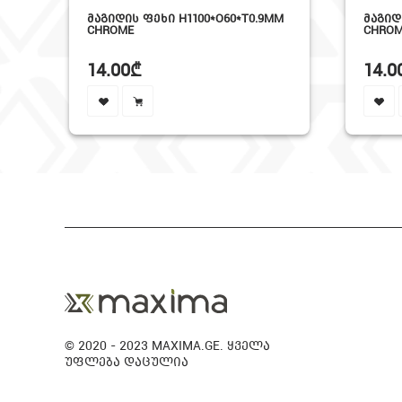
ᲛᲐᲒᲘᲓᲘᲡ ᲤᲔᲮᲘ H1100*O60*T0.9MM
ᲛᲐᲒᲘᲓᲘᲡ ᲤᲔᲮ
CHROME
CHROME
14.00₾
14.00₾
© 2020 - 2023 MAXIMA.GE. ყველა
უფლება დაცულია