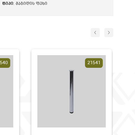
ᲢᲘᲞᲘ
: მაგიდის ფეხი
21541