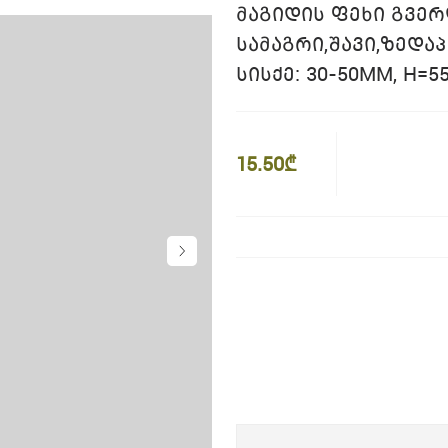
ᲛᲐᲒᲘᲓᲘᲡ ᲤᲔᲮᲘ ᲒᲕᲔ
ᲡᲐᲛᲐᲒᲠᲘ,ᲨᲐᲕᲘ,ᲖᲔᲓᲐᲞ
ᲡᲘᲡᲥᲔ: 30-50MM, H=5
15.50₾