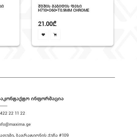
ᲨᲣᲨᲘᲡ ᲛᲐᲒᲘᲓᲘᲡ ᲤᲔᲮᲘ
ᲛᲐᲒᲘᲓᲘ
H710*O60*T0.9MM CHROME
H710*T1
21.00₾
19.00
საკონტაქტო ინფორმაცია
422 22 11 22
nfo@maxima.ge
ბათუმი, ბაგრატიონის ქუჩა #109