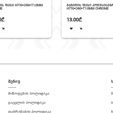
Ი H710*O50*T1.0MM
ᲛᲐᲒᲘᲓᲘᲡ ᲤᲔᲮᲘ ᲙᲝᲜᲣᲡᲘᲡᲔᲑᲠᲘ
H710*O60*T1.0MM CHROME
13.00₾
მენიუ
მიწოდების პოლიტიკა
0
გაცვლის პოლიტიკა
i
დაბრუნების პოლიტიკა