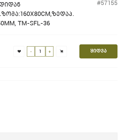
#57155
ᲠᲓᲘᲓᲐᲜ
.ᲖᲝᲛᲐ:160X80CM,ᲖᲔᲓᲐᲞ.
50MM, TM-SFL-36
ყიდვა
-
+