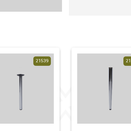
21539
21540