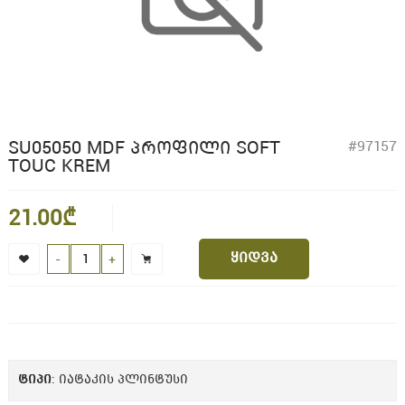
SU05050 MDF ᲞᲠᲝᲤᲘᲚᲘ SOFT
#97157
TOUC KREM
21.00₾
ყიდვა
-
+
ᲢᲘᲞᲘ
: იატაკის პლინტუსი