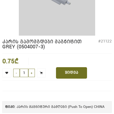
ᲙᲐᲠᲘᲡ ᲒᲐᲛᲝᲛᲒᲓᲔᲑᲘ ᲛᲐᲒᲜᲘᲢᲘᲗ
#21122
GREY (0504007-3)
0.75₾
ყიდვა
-
+
ᲢᲘᲞᲘ
: კარის მაგნიტური გამღები (Push To Open) CHINA