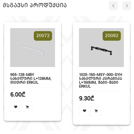
მსგავსი პროდუქცია
20072
20082
955-128-MBY
1025-160-MSY-000-SYH
ᲡᲐᲮᲔᲚᲣᲠᲘ L=128MM,
ᲡᲐᲮᲔᲚᲣᲠᲘ ᲙᲔᲠᲐᲛᲘᲙᲐ
ᲗᲔᲗᲠᲘ ERKUL
L=160MM, ᲨᲐᲕᲘ-ᲨᲐᲕᲘ
ERKUL
6.00₾
9.30₾