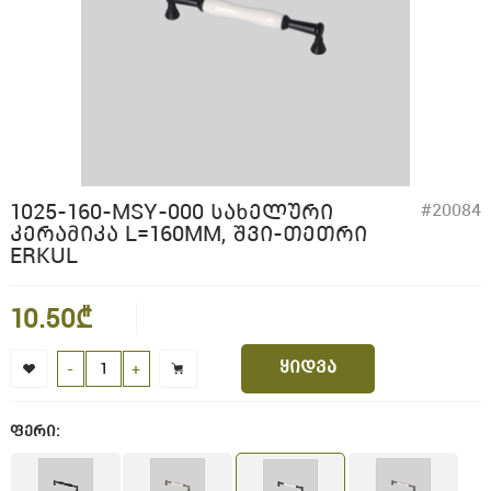
1025-160-MSY-000 ᲡᲐᲮᲔᲚᲣᲠᲘ
#20084
ᲙᲔᲠᲐᲛᲘᲙᲐ L=160MM, ᲨᲕᲘ-ᲗᲔᲗᲠᲘ
ERKUL
10.50₾
ყიდვა
-
+
ფერი: