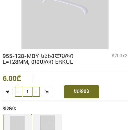
955-128-MBY ᲡᲐᲮᲔᲚᲣᲠᲘ
#20072
L=128MM, ᲗᲔᲗᲠᲘ ERKUL
6.00₾
ყიდვა
-
+
ფერი: