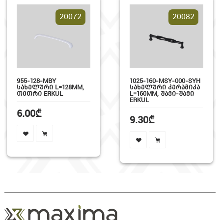
20072
20082
955-128-MBY
1025-160-MSY-000-SYH
ᲡᲐᲮᲔᲚᲣᲠᲘ L=128MM,
ᲡᲐᲮᲔᲚᲣᲠᲘ ᲙᲔᲠᲐᲛᲘᲙᲐ
ᲗᲔᲗᲠᲘ ERKUL
L=160MM, ᲨᲐᲕᲘ-ᲨᲐᲕᲘ
ERKUL
6.00₾
9.30₾