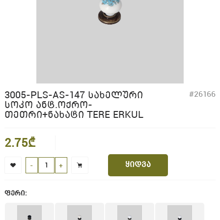
3005-PLS-AS-147 ᲡᲐᲮᲔᲚᲣᲠᲘ
#26166
ᲡᲝᲙᲝ ᲐᲜᲢ.ᲝᲥᲠᲝ-
ᲗᲔᲗᲠᲘ+ᲜᲐᲮᲐᲢᲘ TERE ERKUL
2.75₾
ყიდვა
-
+
ფერი: