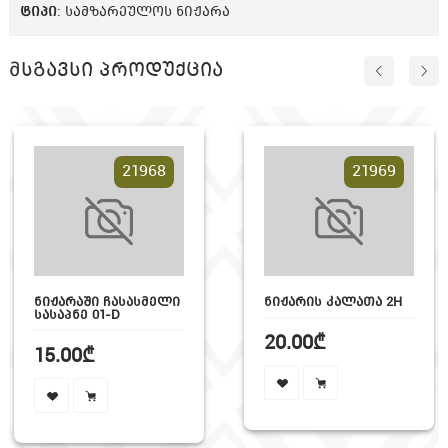
ᲢᲘᲞᲘ
: სამზარეულოს ნიჟარა
მსგავსი პროდუქცია
21968
21969
ᲜᲘᲟᲐᲠᲐᲨᲘ ᲩᲐᲡᲐᲡᲛᲔᲚᲘ
ᲜᲘᲟᲐᲠᲘᲡ ᲙᲐᲚᲐᲗᲐ 2H
ᲡᲐᲡᲐᲞᲜᲔ 01-D
20.00₾
15.00₾