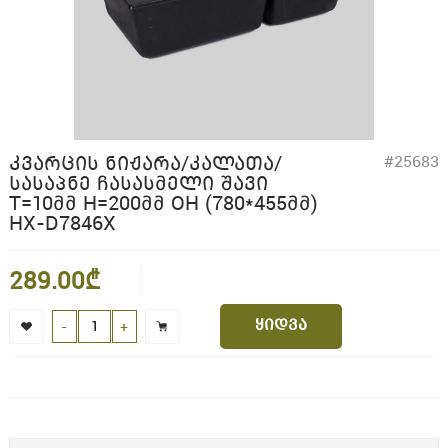
ᲙᲕᲐᲠᲪᲘᲡ ᲜᲘᲟᲐᲠᲐ/ᲙᲐᲚᲐᲗᲐ/
#25683
ᲡᲐᲡᲐᲞᲜᲔ ᲩᲐᲡᲐᲡᲛᲔᲚᲘ ᲨᲐᲕᲘ
T=10ᲛᲛ H=200ᲛᲛ OH (780*455ᲛᲛ)
HX-D7846X
289.00₾
ყიდვა
-
+