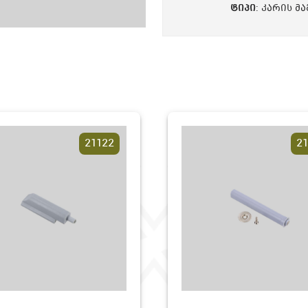
ᲢᲘᲞᲘ
: კარის მ
21122
21