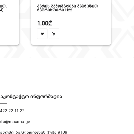
ᲘᲗ,
ᲙᲐᲠᲘᲡ ᲒᲐᲛᲝᲛᲒᲓᲔᲑᲘ ᲛᲐᲒᲜᲘᲢᲘᲗ
ᲙᲐ
4)
ᲜᲐᲪᲠᲘᲡᲤᲔᲠᲘ H22
ᲗᲔ
1.00₾
0
საკონტაქტო ინფორმაცია
422 22 11 22
nfo@maxima.ge
ბათუმი, ბაგრატიონის ქუჩა #109