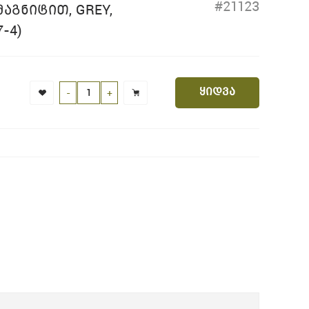
#21123
ᲐᲒᲜᲘᲢᲘᲗ, GREY,
-4)
ყიდვა
-
+