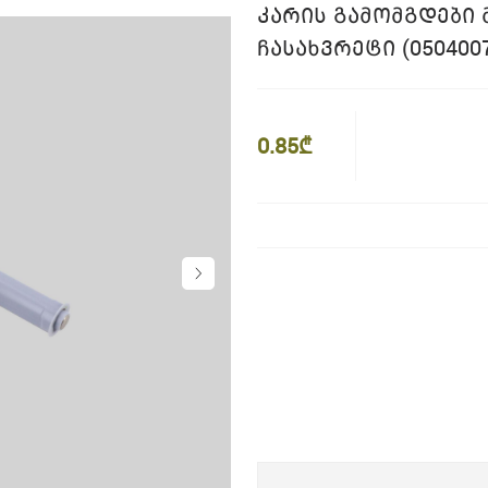
ᲙᲐᲠᲘᲡ ᲒᲐᲛᲝᲛᲒᲓᲔᲑᲘ Მ
ᲩᲐᲡᲐᲮᲕᲠᲔᲢᲘ (0504007
0.85₾