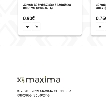
RM
ᲙᲐᲠᲘᲡ ᲒᲐᲛᲝᲛᲒᲓᲔᲑᲘ ᲛᲐᲒᲜᲘᲢᲘᲗ
ᲙᲐᲠᲘᲡ
ᲗᲔᲗᲠᲘ (0504007-5)
GREY (
0.90₾
0.75
© 2020 - 2023 MAXIMA.GE. ყველა
უფლება დაცულია