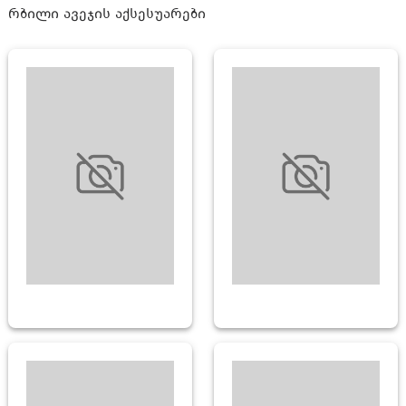
რბილი ავეჯის აქსესუარები
ᲥᲡᲝᲕᲘᲚᲘ
ᲞᲝᲚᲘᲣᲠᲔᲗᲐᲜᲘᲡ
ᲦᲠᲣᲑᲔᲚᲘ