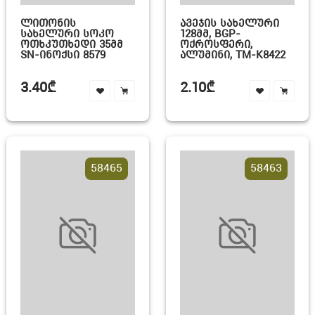
ᲚᲘᲗᲝᲜᲘᲡ
ᲐᲕᲔᲯᲘᲡ ᲡᲐᲮᲔᲚᲣᲠᲘ
ᲡᲐᲮᲔᲚᲣᲠᲘ ᲡᲝᲙᲝ
128ᲛᲛ, BGP-
ᲝᲗᲮᲙᲣᲗᲮᲔᲓᲘ 35ᲛᲛ
ᲝᲥᲠᲝᲡᲤᲔᲠᲘ,
SN-ᲘᲜᲝᲥᲡᲘ 8579
ᲐᲚᲣᲛᲘᲜᲘ, TM-K8422
3.40₾
2.10₾
58465
58463