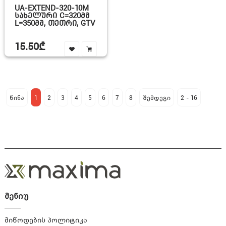
UA-EXTEND-320-10M
ᲡᲐᲮᲔᲚᲣᲠᲘ C=320ᲛᲛ
L=350ᲛᲛ, ᲗᲔᲗᲠᲘ, GTV
15.50₾
წინა
1
2
3
4
5
6
7
8
შემდეგი
2 - 16
მენიუ
მიწოდების პოლიტიკა