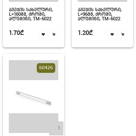
ᲐᲕᲔᲯᲘᲡ ᲡᲐᲮᲔᲚᲣᲠᲘ,
ᲐᲕᲔᲯᲘᲡ ᲡᲐᲮᲔᲚᲣᲠᲘ,
L=160ᲛᲛ, ᲥᲠᲝᲛᲘ,
L=96ᲛᲛ, ᲥᲠᲝᲛᲘ,
ᲐᲚᲣᲛᲘᲜᲘ, TM-6022
ᲐᲚᲣᲛᲘᲜᲘ, TM-6022
1.70₾
1.20₾
60426
+11