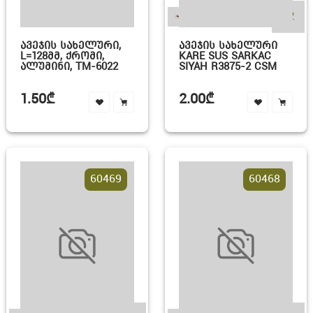
+2
ᲐᲕᲔᲯᲘᲡ ᲡᲐᲮᲔᲚᲣᲠᲘ,
ᲐᲕᲔᲯᲘᲡ ᲡᲐᲮᲔᲚᲣᲠᲘ
L=128ᲛᲛ, ᲥᲠᲝᲛᲘ,
KARE SUS SARKAC
ᲐᲚᲣᲛᲘᲜᲘ, TM-6022
SIYAH R3875-2 CSM
1.50₾
2.00₾
60469
60468