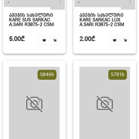
+2
+2
ᲐᲕᲔᲯᲘᲡ ᲡᲐᲮᲔᲚᲣᲠᲘ
ᲐᲕᲔᲯᲘᲡ ᲡᲐᲮᲔᲚᲣᲠᲘ
KARE SUS SARKAC
KARE SARKAC LUX
A.SARI R3875-2 CSM
A.SARI R3875-2 CSM
5.00₾
2.00₾
58466
57816