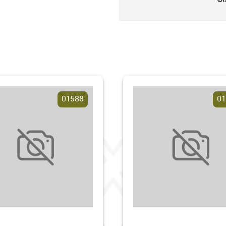
ᲢᲘ
01588
01