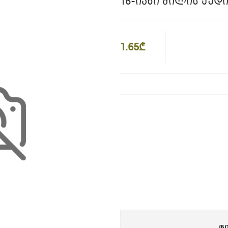
16-ᲘᲐᲜᲘ ᲛᲘᲚᲘᲡ ᲥᲣᲓ
1.65₾