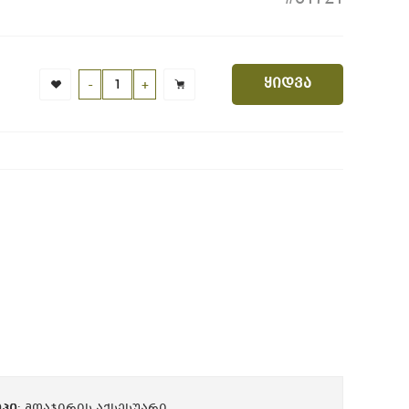
Ი
ყიდვა
-
+