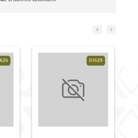
ᲞᲘ
: მოაჯირის აქსესუარი
626
01629