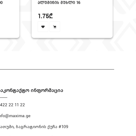
0
ᲐᲚᲣᲛᲘᲜᲘᲡ ᲛᲣᲮᲚᲘ 16
50
1.75₾
1
საკონტაქტო ინფორმაცია
422 22 11 22
nfo@maxima.ge
ბათუმი, ბაგრატიონის ქუჩა #109