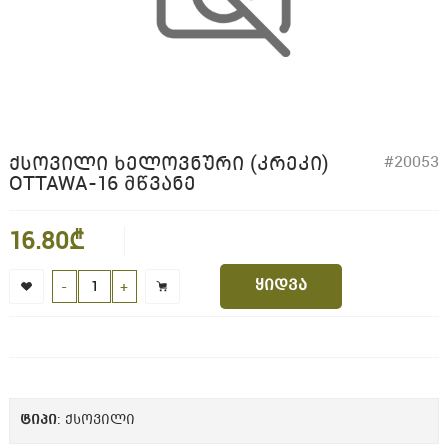
ᲥᲡᲝᲕᲘᲚᲘ ᲮᲔᲚᲝᲕᲜᲣᲠᲘ (ᲙᲠᲔᲙᲘ)
#20053
OTTAWA-16 ᲛᲬᲕᲐᲜᲔ
16.80₾
ყიდვა
-
+
ᲢᲘᲞᲘ
: ქსოვილი